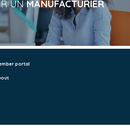
ER UN
MANUFACTURIER
ember portal
bout