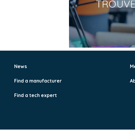
TROUV
News
M
Find a manufacturer
A
Find a tech expert