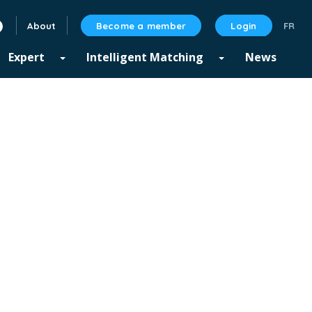
About
Become a member
Login
linkedin
Expert
Intelligent Matching
News