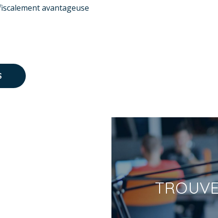
fiscalement avantageuse
S
TROUV