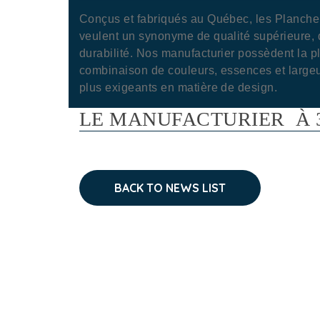
Conçus et fabriqués au Québec, les Planche
veulent un synonyme de qualité supérieure, 
durabilité. Nos manufacturier possèdent la p
combinaison de couleurs, essences et largeu
plus exigeants en matière de design.
LE MANUFACTURIER À 3
BACK TO NEWS LIST