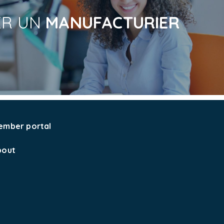
ER UN
MANUFACTURIER
ember portal
bout