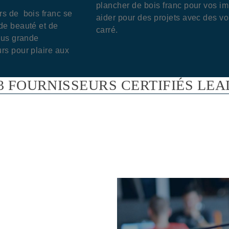
plancher de bois franc pour vos 
rs de bois franc se
aider pour des projets avec des v
de beauté et de
carré.
lus grande
rs pour plaire aux
 FOURNISSEURS CERTIFIÉS LEA