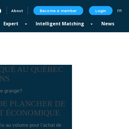
About
Become a member
Login
linkedin
Expert
Intelligent Matching
News
IQUÉ AU QUÉBEC
NS
de grange?
DE PLANCHER DE
OT ÉCONOMIQUE
ix au volume pour l'achat de