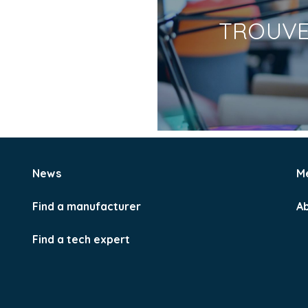
TROUV
News
M
Find a manufacturer
A
Find a tech expert