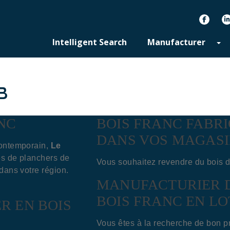
facebook
Intelligent Search
Manufacturer
B
NC
BOIS FRANC FABR
DANS VOS MAGASI
contemporain,
Le
tés de planchers de
Vous souhaitez revendre du bois 
 dans votre région.
MANUFACTURIER 
BOIS FRANC EN L
R EN BOIS
Vous êtes à la recherche de bon pr