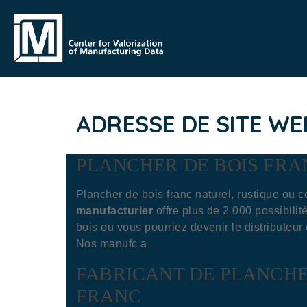
ADRESSE DE SITE WE
PLANCHER DE BOIS FRA
Plancher de bois franc naturel, rustique ou 
manufacturier
offre plus de 2 000 possibili
bois ou vous pourriez devenir le distributeur
Nos manufc a
FABRICANT DE PLANCHE
FRANC