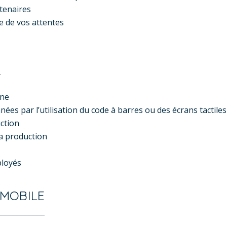
rtenaires
e de vos attentes
E
ine
ées par l’utilisation du code à barres ou des écrans tactiles
ction
la production
ployés
 MOBILE